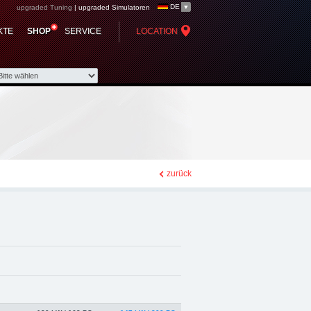
DE
upgraded Tuning
|
upgraded Simulatoren
pgraded automotive
KTE
SHOP
SERVICE
LOCATION
rformance Zubehör
zurück