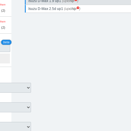
Isuzu D-Max 1.9 up1
(up
chip
)
schen
Isuzu D-Max 2.5d up1
(up
chip
)
(2)
schen
(2)
beta