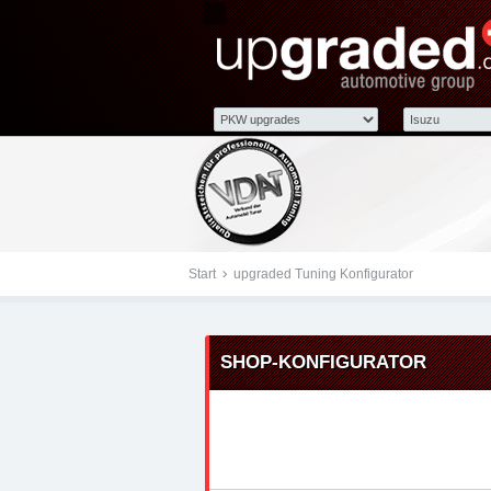
Tuningteile: Isuzu D-M
group - Chiptuning, Kr
Start
upgraded Tuning Konfigurator
SHOP-KONFIGURATOR