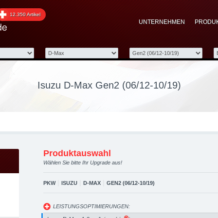
ax Gen2 (06/12-10/19) u
12.350 Artikel
UNTERNEHMEN
PRODU
aftstoffoptimierung, Pe
Isuzu D-Max Gen2 (06/12-10/19)
Produktauswahl
Wählen Sie bitte Ihr Upgrade aus!
|
|
|
PKW
ISUZU
D-MAX
GEN2 (06/12-10/19)
LEISTUNGSOPTIMIERUNGEN: