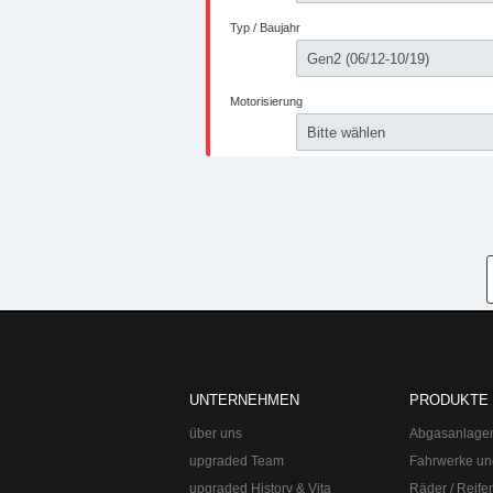
UNTERNEHMEN
PRODUKTE
über uns
Abgasanlage
upgraded Team
Fahrwerke un
upgraded History & Vita
Räder / Reife