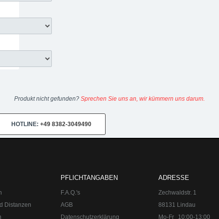
Produkt nicht gefunden?
Sprechen Sie uns an, wir kümmern uns darum.
HOTLINE:
+49 8382-3049490
PFLICHTANGABEN
ADRESSE
n
F.A.Q.'s
Zechwaldstr. 1
d Distanzen
AGB
88131 Lindau
n
Datenschutzerklärung
Mo-Fr
10:00-13:00