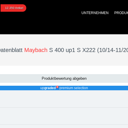
400 up1 S X222 (10/14-1
12.350 Artikel
UNTERNEHMEN
PRODU
tuning, Kraftstoffoptim
atenblatt
Maybach
S 400 up1 S X222 (10/14-11/2
Produktbewertung abgeben
up
graded
premium selection