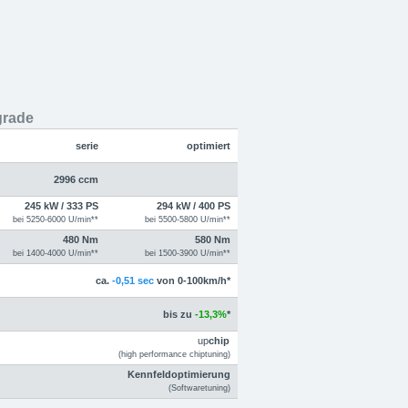
grade
serie
optimiert
2996 ccm
245 kW / 333 PS
294 kW / 400 PS
bei 5250-6000 U/min**
bei 5500-5800 U/min**
480 Nm
580 Nm
bei 1400-4000 U/min**
bei 1500-3900 U/min**
ca.
-0,51 sec
von 0-100km/h*
bis zu
-13,3%
*
up
chip
(high performance chiptuning)
Kennfeldoptimierung
(Softwaretuning)