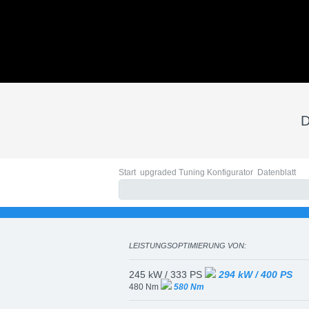
Datenblatt: Maybach S 
automotive group - Chip
D
Start
upgraded Tuning Konfigurator
Datenblatt
LEISTUNGSOPTIMIERUNG VON:
245 kW / 333 PS
294 kW / 400 PS
480 Nm
580 Nm