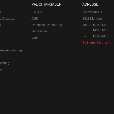
aus Lindenberg im Allgäu (ehemals Lindau am Bodensee). Der perform
PFLICHTANGABEN
ADRESSE
e, Abgasanlagen, Bremsanlagen Motorsport und Individualisierungen.
orn
n
F.A.Q.'s
Zechwaldstr. 1
d Distanzen
AGB
88131 Lindau
n
Datenschutzerklärung
Mo-Fr
10:00-13:00
14:00-18:00
Impressum
Sa
10:00-14:00
Login
So finden Sie uns! >
tenversicherung
assung
en
 49 8382-3049491