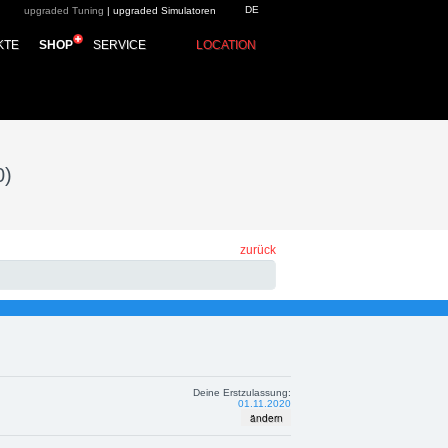
DE
upgraded Tuning
|
upgraded Simulatoren
1/20) upgraded
KTE
SHOP
SERVICE
LOCATION
ierung
0)
zurück
Deine Erstzulassung:
01.11.2020
ändern