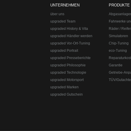
upgraded Automotive Group - das Original 
UNTERNEHMEN
PRODUKTE
Kraftstoffoptimierungen, Felgen, Fahrwerk
Straße:
Lange Straße 51
Ort:
48529
Nordh
über uns
Abgasanlage
upgraded Team
Fahrwerke un
upgraded History & Vita
Räder / Reife
upgraded Händler werden
Simulatoren
upgraded Vor-Ort-Tuning
Chip-Tuning
upgraded Portrait
eco-Tuning
upgraded Presseberichte
Reparaturkos
upgraded Philosophie
Garantie
upgraded Technologie
Getriebe-Anp
upgraded Motorsport
TÜV/Gutacht
Telefon:
+49 49 8382-3049490
Telefax:
+49
upgraded Marken
upgraded Gutschein