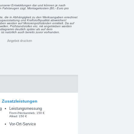
unserer Entwicklungen dar und können je nach
en Fahrzeugen zzgl. Montagekosten (80,- Euro pro
rte, die in Abhängigkeit zu den Werksangaben errechnet
gausstattung und Kraftstoffqualität abweichen!
en werden auf Motorenprüfständen ermittelt. Da auf
ellen, Prüfstandsrollen etc. mit angetrieben werden
diagramm deutlich später als auf dem
st natürlich auch bereits zuvor vorhanden.
Angebot drucken
Zusatzleistungen
g
Leistungsmessung
Front-/Heckantrieb: 150 €
Allrad: 150 €
Vor-Ort-Service