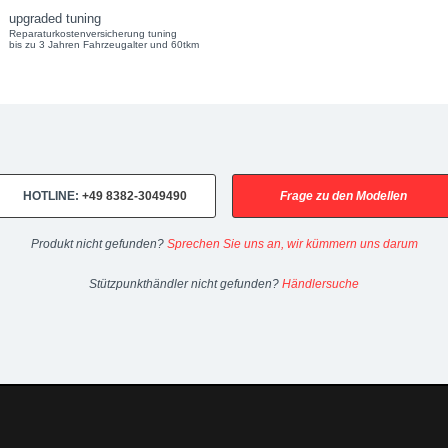
upgraded tuning
Reparaturkostenversicherung tuning
bis zu 3 Jahren Fahrzeugalter und 60tkm
14-11/20) upgraded automotive group - Chiptuning, Kraftstoffoptimier
 480 Nm -> 294 kW / 400 PS, 580 Nm Kennfeldoptimierung by upchip -
HOTLINE:
+49 8382-3049490
Frage zu den Modellen
Produkt nicht gefunden?
Sprechen Sie uns an, wir kümmern uns darum
Stützpunkthändler nicht gefunden?
Händlersuche
upgraded.de
Telefon:
+49 49 