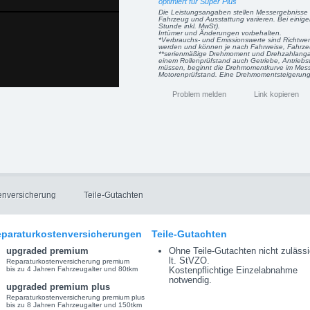
optimiert für Super Plus
Die Leistungsangaben stellen Messergebnisse 
Fahrzeug und Ausstattung variieren. Bei einig
Stunde inkl. MwSt).
Irrtümer und Änderungen vorbehalten.
*Verbrauchs- und Emissionswerte sind Richtwe
werden und können je nach Fahrweise, Fahrzeu
**serienmäßige Drehmoment und Drehzahlangab
einem Rollenprüfstand auch Getriebe, Antriebsw
müssen, beginnt die Drehmomentkurve im Mess
Motorenprüfstand. Eine Drehmomentsteigerung i
Problem melden
Link kopieren
enversicherung
Teile-Gutachten
paraturkostenversicherungen
Teile-Gutachten
upgraded premium
Ohne Teile-Gutachten nicht zulässi
lt. StVZO.
Reparaturkostenversicherung premium
bis zu 4 Jahren Fahrzeugalter und 80tkm
Kostenpflichtige Einzelabnahme
notwendig.
upgraded premium plus
Reparaturkostenversicherung premium plus
bis zu 8 Jahren Fahrzeugalter und 150tkm