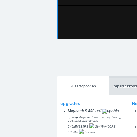
Zusatzoptionen
Reparaturkost
upgrades
Re
Maybach S 400 up1
up
chip
(high performance chiptuning)
Leistungsoptimierung
245kW/333PS
294kW/400PS
480Nm
580Nm